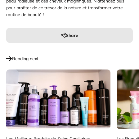
peau radieuse et des cheveux magnifiques. N'attendez plus
pour profiter de ce trésor de la nature et transformer votre
routine de beauté !
Share
Reading next
Les Meilleurs Produits de Soins Capillaires
Les Produit