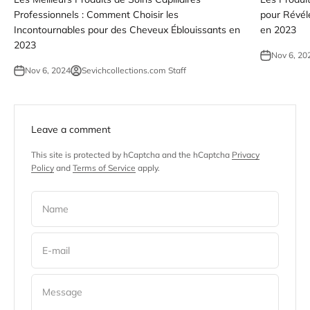
Professionnels : Comment Choisir les
pour Révél
Incontournables pour des Cheveux Éblouissants en
en 2023
2023
Nov 6, 20
Nov 6, 2024
Sevichcollections.com Staff
Leave a comment
This site is protected by hCaptcha and the hCaptcha
Privacy
Policy
and
Terms of Service
apply.
Name
E-mail
Message