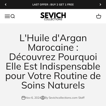
Skip to content
LAST OFFER : BUY 2 GET 1 FREE
Sevichcollections
Open navigation menu
Open search
Open c
L'Huile d'Argan
Marocaine :
Découvrez Pourquoi
Elle Est Indispensable
pour Votre Routine de
Soins Naturels
Nov 6, 2024
By Sevichcollections.com Staff